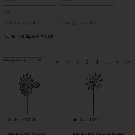
UVP
-
nur verfügbare Artikel
<<
<
1
2
3
...
>
>>
Art.-Nr.: 110220
Art.-Nr.: 110221