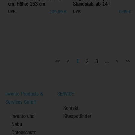
cm, Höhe: 153 cm
Standstab, ab 14+
UVP:
UVP:
109,99
€
0,99
€
<<
<
1
2
3
...
>
>>
Invento Products &
SERVICE
Services GmbH
Kontakt
Invento und
Kitespotfinder
Nabu
Datenschutz