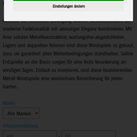
Metall-Windspiele
Einstellungen ändern
Genieße die kinetische Bewegung unserer Metallwindräder, die
moderne Funktionalität mit anmutiger Eleganz kombinieren. Mit
ihrer soliden Metallkonstruktion, wartungsfrei-abgedichteten
Lagern und doppelten Rotoren sind diese Windspiele so gebaut,
dass sie garantiert allen Wetterbedingungen standhalten. Solide
Erdspieße an der Basis sorgen für eine feste Verankerung an
windigen Tagen. Einfach zu montieren, sind diese faszinierenden
Metall-Windspiele eine wunderbare Bereicherung für jeden
Garten.
Marke
Altersempfehlung
-