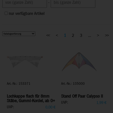
-
nur verfügbare Artikel
<<
<
1
2
3
...
>
>>
Art.-Nr.: 153371
Art.-Nr.: 185000
Lochkappe flach für 8mm
Stand Off Paar Calypso II
Stäbe, Gummi-Kordel, ab 0+
UVP:
1,99
€
UVP:
0,00
€