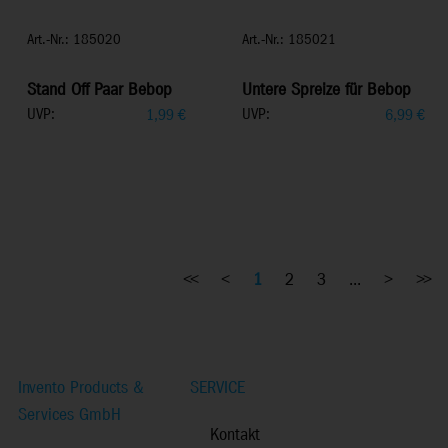
Art.-Nr.: 185020
Art.-Nr.: 185021
Stand Off Paar Bebop
Untere Spreize für Bebop
UVP:
UVP:
1,99
€
6,99
€
<<
<
1
2
3
...
>
>>
Invento Products &
SERVICE
Services GmbH
Kontakt