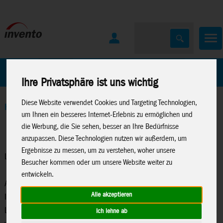
Home
Marken
Ihre Privatsphäre ist uns wichtig
Diese Website verwendet Cookies und Targeting Technologien,
Home
>
Lenkdrachen
>
Lenkdrachen Ersatzteile
um Ihnen ein besseres Internet-Erlebnis zu ermöglichen und
die Werbung, die Sie sehen, besser an Ihre Bedürfnisse
anzupassen. Diese Technologien nutzen wir außerdem, um
Ergebnisse zu messen, um zu verstehen, woher unsere
Lenkdrachen Ersatzteile
Besucher kommen oder um unsere Website weiter zu
entwickeln.
Auf der Suche nach einem Ersatzteil für Ihren HQ-Lenkdrachen?
Alle akzeptieren
In diesem Katalog haben wir alle Ersatzteile für aktuelle HQ-
Lenkdrachen zusammengefasst. Bei unseren Lenkdrachen haben
Ich lehne ab