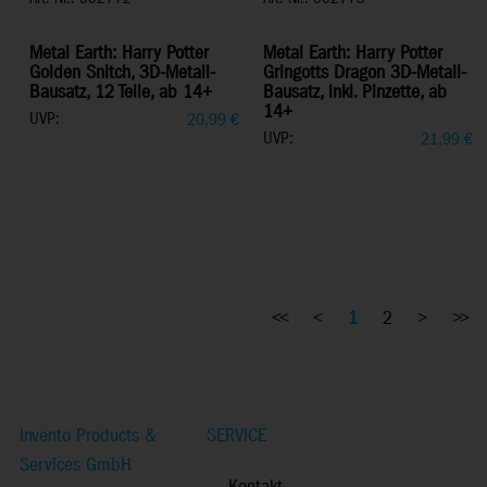
Metal Earth: Harry Potter
Metal Earth: Harry Potter
Golden Snitch, 3D-Metall-
Gringotts Dragon 3D-Metall-
Bausatz, 12 Teile, ab 14+
Bausatz, inkl. Pinzette, ab
14+
UVP:
20,99
€
UVP:
21,99
€
<<
<
1
2
>
>>
Invento Products &
SERVICE
Services GmbH