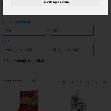
Einstellungen ändern
Marke
Altersempfehlung
-
UVP
-
nur verfügbare Artikel
<<
<
1
2
>
>>