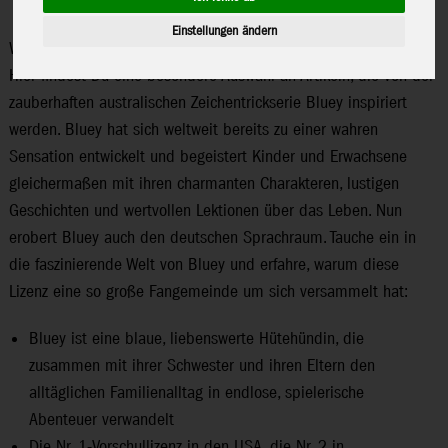
Einstellungen ändern
Willkommen im faszinierenden Bluey-Sortiment von Moose Toys!
Hier findest Du eine besondere Auswahl an Artikeln, die von der
zauberhaften australischen Zeichentrickserie Bluey inspiriert
werden. Bluey hat sich weltweit bereits zu einer wahren
Sensation entwickelt und begeistert Kinder und Erwachsene
gleichermaßen mit ihren charmanten Charakteren, lustigen
Geschichten und wertvollen Lektionen über das Leben. Nun
erobert Bluey auch den deutschen Sprachraum. Tauche ein in
die faszinierende Welt von Bluey und erfahre, warum diese
Lizenz eine so große Fangemeinde um sich versammelt hat:
Bluey ist eine blaue, liebenswerte Hütehündin, die
zusammen mit ihrer Schwester und ihren Eltern den
alltäglichen Familienalltag in endlose, spielerische
Abenteuer verwandelt
Die Nr. 1-Vorschullizenz in den USA, die Nr. 2 in