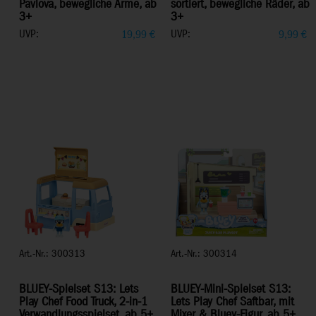
Pavlova, bewegliche Arme, ab
sortiert, bewegliche Räder, ab
3+
3+
UVP:
UVP:
19,99
€
9,99
€
Art.-Nr.: 300313
Art.-Nr.: 300314
BLUEY-Spielset S13: Lets
BLUEY-Mini-Spielset S13:
Play Chef Food Truck, 2-in-1
Lets Play Chef Saftbar, mit
Verwandlungsspielset, ab 5+
Mixer & Bluey-Figur, ab 5+