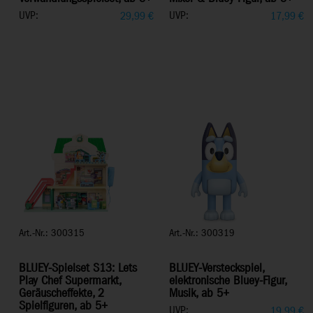
UVP:
UVP:
29,99
€
17,99
€
Art.-Nr.: 300315
Art.-Nr.: 300319
BLUEY-Spielset S13: Lets
BLUEY-Versteckspiel,
Play Chef Supermarkt,
elektronische Bluey-Figur,
Geräuscheffekte, 2
Musik, ab 5+
Spielfiguren, ab 5+
UVP:
19,99
€