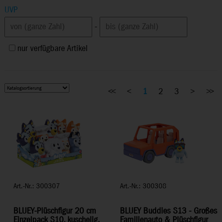
UVP
-
nur verfügbare Artikel
<<
<
1
2
3
>
>>
Art.-Nr.: 300307
Art.-Nr.: 300308
BLUEY-Plüschfigur 20 cm
BLUEY Buddies S13 - Großes
Einzelpack S10, kuschelig,
Familienauto & Plüschfigur